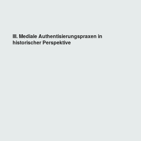
geht auf Tuchfühlung mit einem Geschichtszeichen,
von dem man sich eine mythische Ausstrahlung
erhofft.
III. Mediale Authentisierungspraxen in
historischer Perspektive
Der Beitrag widmet sich dem Spannungsfeld von
Authentizität und Medien am Beispiel der New
Yorker High Society und der
Gesellschaftsberichterstattung in der ersten Hälfte