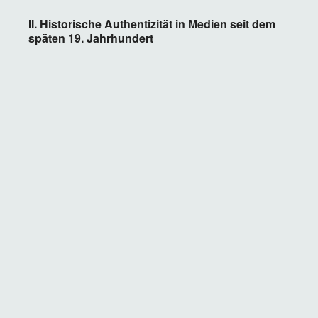
II. Historische Authentizität in Medien seit dem
späten 19. Jahrhundert
Der Beitrag beschäftigt sich mit den Gladiatoren-
Darstellungen des französischen Salon-Künstlers
Jean-Léon Gérôme, der in der zweiten Hälfte des
19. Jahrhunderts mit nahezu fotorealistischen
Inszenierungen des antiken Alltagslebens große
Berühmtheit erlangte. Herausgearbeitet werden die
Authentizitätsstrategien des Künstlers, die als
grundlegend für die Popularität seiner Werke bis ins