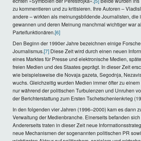
echten »Symbolen der Perestrojka«.
[5]
Beide wurden ins 
zu kommentieren und zu kritisieren. Ihre Autoren – Vladis
andere – wirkten als meinungsbildende Journalisten, die 
gewannen und deren Meinung manchmal wichtiger war al
Parteifunktionären.
[6]
Den Beginn der 1990er Jahre bezeichnen einige Forscher:
Journalismus.
[7]
Diese Zeit wird durch einen neuen Infor
eines Marktes für Presse und elektronische Medien, spä
freien Medien und des Staates geprägt. In dieser Zeit e
wie beispielsweise die Novaja gazeta, Segodnja, Nezavi
wuchs. Gleichzeitig wurden Medien immer öfter zu einem 
nur während der politischen Turbulenzen und Unruhen von
der Berichterstattung zum Ersten Tschetschenienkrieg (1
In den folgenden vier Jahren (1996–2000) kam es dann zu
Verwaltung der Medienbranche. Einerseits befanden sich d
Andererseits traten in dieser Zeit neue Informationsstrat
neue Mechanismen der sogenannten politischen PR sow
wichtigsten Akteur auf politischem, sozialem und wirtscha