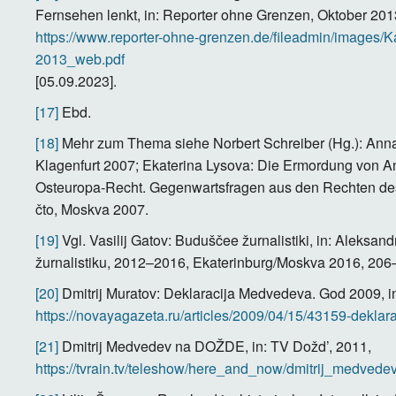
Fernsehen lenkt, in: Reporter ohne Grenzen, Oktober 201
https://www.reporter-ohne-grenzen.de/fileadmin/images
2013_web.pdf
[05.09.2023].
[17]
Ebd.
[18]
Mehr zum Thema siehe Norbert Schreiber (Hg.): Anna
Klagenfurt 2007; Ekaterina Lysova: Die Ermordung von An
Osteuropa-Recht. Gegenwartsfragen aus den Rechten des
čto, Moskva 2007.
[19]
Vgl. Vasilij Gatov: Buduščee žurnalistiki, in: Aleksan
žurnalistiku, 2012–2016, Ekaterinburg/Moskva 2016, 206–
[20]
Dmitrij Muratov: Deklaracija Medvedeva. God 2009, i
https://novayagazeta.ru/articles/2009/04/15/43159-dekl
[21]
Dmitrij Medvedev na DOŽDE, in: TV Dožd’, 2011,
https://tvrain.tv/teleshow/here_and_now/dmitrij_medve