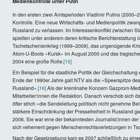
Medienkontrolle unter Putin
In den ersten zwei Amtsperioden Vladimir Putins (2000–20
Kontrolle. Eine neue Wirtschafts- und Medienpolitik zw
Russland zu verlassen. Im Interessenkonflikt zwischen St
spielten unter anderem deren kritische Berichterstattung
Tschetschenienkrieg (1999–2009), das ungenügende Kr
Atom-U-Boots »Kursk« im August 2000 und das tragisch
2004 eine große Rolle.
[15]
Ein Beispiel für die staatliche Politik der Gleichschaltu
Ende der 1990er Jahre galt NTV als die »Speerspitze des
Russland«.
[16]
Als der kremlnahe Konzern Gazprom-Medi
Mitarbeiter:innen die Redaktion. Danach verschob sich 
öfter strich »die Sendeleitung politisch nicht genehme Bei
stärkere Einschränkung der Pressefreiheit in Russland g
2006. Sie war eine der bekanntesten Journalist:innen der
sich vehement gegen Menschenrechtsverletzungen in Tsc
Nach der Gesetzgebung kam es 2007 schließlich zu einer I