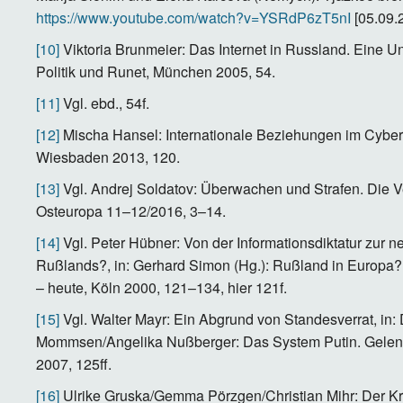
https://www.youtube.com/watch?v=YSRdP6zT5nI
[05.09.
[10]
Viktoria Brunmeier: Das Internet in Russland. Eine 
Politik und Runet, München 2005, 54.
[11]
Vgl. ebd., 54f.
[12]
Mischa Hansel: Internationale Beziehungen im Cyber
Wiesbaden 2013, 120.
[13]
Vgl. Andrej Soldatov: Überwachen und Strafen. Die Ver
Osteuropa 11–12/2016, 3–14.
[14]
Vgl. Peter Hübner: Von der Informationsdiktatur zur ne
Rußlands?, in: Gerhard Simon (Hg.): Rußland in Europa?
– heute, Köln 2000, 121–134, hier 121f.
[15]
Vgl. Walter Mayr: Ein Abgrund von Standesverrat, in:
Mommsen/Angelika Nußberger: Das System Putin. Gelenkt
2007, 125ff.
[16]
Ulrike Gruska/Gemma Pörzgen/Christian Mihr: Der Kre