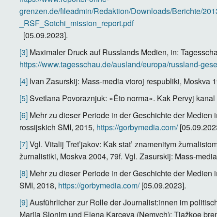
grenzen.de/fileadmin/Redaktion/Downloads/Berichte/20
_RSF_Sotchi_mission_report.pdf
[05.09.2023].
[3]
Maximaler Druck auf Russlands Medien, in: Tagesscha
https://www.tagesschau.de/ausland/europa/russland-gese
[4]
Ivan Zasurskij: Mass-media vtoroj respubliki, Moskva 1
[5]
Svetlana Povoraznjuk: »Ėto norma«. Kak Pervyj kanal 
[6]
Mehr zu dieser Periode in der Geschichte der Medien 
rossijskich SMI, 2015,
https://gorbymedia.com/
[05.09.202
[7]
Vgl. Vitalij Tret’jakov: Kak stat’ znamenitym žurnalisto
žurnalistiki, Moskva 2004, 79f. Vgl. Zasurskij: Mass-media
[8]
Mehr zu dieser Periode in der Geschichte der Medien i
SMI, 2018,
https://gorbymedia.com/
[05.09.2023].
[9]
Ausführlicher zur Rolle der Journalist:innen im polit
Marija Slonim und Elena Karceva (Nemych): Tjažkoe bre