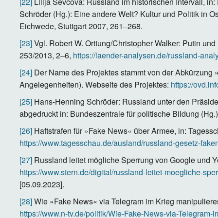
[22]
Lilija Ševcova: Russland im historischen Intervall, 
Schröder (Hg.): Eine andere Welt? Kultur und Politik in O
Eichwede, Stuttgart 2007, 261–268.
[23]
Vgl. Robert W. Orttung/Christopher Walker: Putin un
253/2013, 2–6,
https://laender-analysen.de/russland-ana
[24]
Der Name des Projektes stammt von der Abkürzung ›otd
Angelegenheiten). Webseite des Projektes:
https://ovd.inf
[25]
Hans-Henning Schröder: Russland unter den Präsid
abgedruckt in: Bundeszentrale für politische Bildung (Hg.
[26]
Haftstrafen für »Fake News« über Armee, in: Tagessc
https://www.tagesschau.de/ausland/russland-gesetz-fake
[27]
Russland leitet mögliche Sperrung von Google und You
https://www.stern.de/digital/russland-leitet-moegliche-s
[05.09.2023].
[28]
Wie »Fake News« via Telegram im Krieg manipulieren,
https://www.n-tv.de/politik/Wie-Fake-News-via-Telegram-