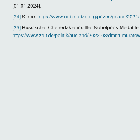
[01.01.2024].
[34]
Siehe
https://www.nobelprize.org/prizes/peace/2021/
[35]
Russischer Chefredakteur stiftet Nobelpreis-Medaille f
https://www.zeit.de/politik/ausland/2022-03/dmitri-murat
Lizenz
Creative