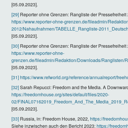
[05.09.2023].
[29]
Reporter ohne Grenzen: Rangliste der Pressefreiheit
https://www.reporter-ohne-grenzen.de/fileadmin/Redakti
2012/Nahaufnahmen/TABELLE_Rangliste-2011_Deutsch
[05.09.2023].
[30]
Reporter ohne Grenzen: Rangliste der Pressefreiheit
https://www.reporter-ohne-
grenzen.de/fileadmin/Redaktion/Downloads/Ranglisten/
[05.09.2023].
[31]
https://www.refworld.org/reference/annualreport/fre
[32]
Sarah Repucci: Freedom and the Media. A Downward 
https://freedomhouse.org/sites/default/files/2020-
02/FINAL07162019_Freedom_And_The_Media_2019_Rep
[05.09.2023].
[33]
Russia, in: Freedom House, 2022,
https://freedomhou
Siehe inzwischen auch den Bericht 2023:
https://freedom