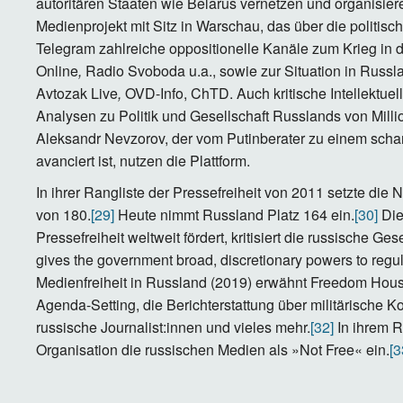
autoritären Staaten wie Belarus vernetzen und organisier
Medienprojekt mit Sitz in Warschau, das über die politisc
Telegram zahlreiche oppositionelle Kanäle zum Krieg in 
Online
,
Radio Svoboda u.a., sowie zur Situation in Russla
Avtozak Live
,
OVD-Info, ChTD. Auch kritische Intellektuel
Analysen zu Politik und Gesellschaft Russlands von Milli
Aleksandr Nevzorov, der vom Putinberater zu einem schar
avanciert ist, nutzen die Plattform.
In ihrer Rangliste der Pressefreiheit von 2011 setzte di
von 180.
[29]
Heute nimmt Russland Platz 164 ein.
[30]
Die
Pressefreiheit weltweit fördert, kritisiert die russische
gives the government broad, discretionary powers to regu
Medienfreiheit in Russland (2019) erwähnt Freedom Hou
Agenda-Setting, die Berichterstattung über militärische K
russische Journalist:innen und vieles mehr.
[32]
In ihrem R
Organisation die russischen Medien als »Not Free« ein.
[3